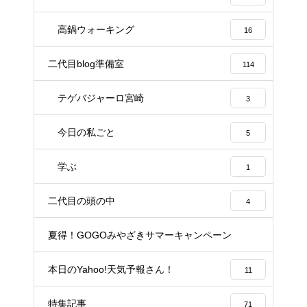
高鍋ウォーキング
16
二代目blog準備室
114
テゲバジャーロ宮崎
3
今日の私ごと
5
学ぶ
1
二代目の頭の中
4
夏得！GOGOみやざきサマーキャンペーン
1
本日のYahoo!天気予報さん！
11
特集記事
71