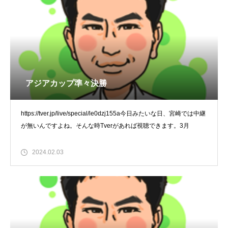
アジアカップ準々決勝
https://tver.jp/live/special/le0dzj155a今日みたいな日、宮崎では中継
が無いんですよね。そんな時Tverがあれば視聴できます。3月
2024.02.03