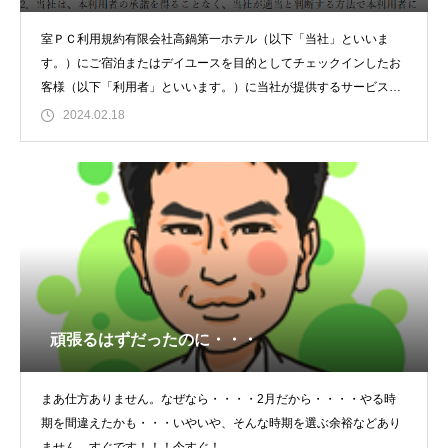
室ＰＣ利用規約有限会社高鍋第一ホテル（以下「当社」といいま
す。）にご宿泊またはデイユースを目的としてチェックインしたお
客様（以下「利用者」といいます。）に当社が提供するサービス
（以下「本サービス」と
2024.02.18
頑張るはずだったのに・・・
まあ仕方ありません。なぜなら・・・・2月だから・・・・やる時
期を間違えたかも・・・いやいや、そんな時期を選ぶ余裕などあり
ません。すぐです！！！今すぐ！