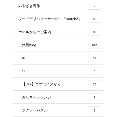
みやざき春旅
2
フードデリバリーサービス『marché』
26
ホテルからのご案内
82
二代目blog
642
AI
12
SEO
5
【DIY】まずはイスから
10
おせちチャレンジ
1
ジグソーパズル
5