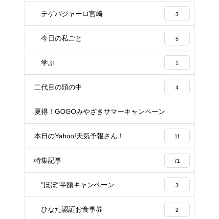
テゲバジャーロ宮崎
3
今日の私ごと
5
学ぶ
1
二代目の頭の中
4
夏得！GOGOみやざきサマーキャンペーン
1
本日のYahoo!天気予報さん！
11
特集記事
71
"ほぼ"半額キャンペーン
3
ひなた認証お食事券
2