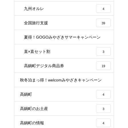
九州オルレ
4
全国旅行支援
39
夏得！GOGOみやざきサマーキャンペーン
6
直×直セット割
3
高鍋町デジタル商品券
19
秋冬泊まっ得！welcomみやざきキャンペーン
21
高鍋町
4
高鍋町のお土産
3
高鍋町の情報
4