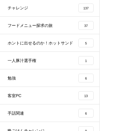
チャレンジ
137
フードメニュー探求の旅
37
ホントに出せるのか！ホットサンド
5
一人豚汁選手権
1
勉強
6
客室PC
13
手話関連
6
晩ごはんチャレンジ