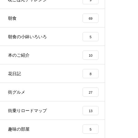
9
朝食
69
朝食の小鉢いろいろ
5
本のご紹介
10
花日記
8
街グルメ
27
街乗りロードマップ
13
趣味の部屋
5