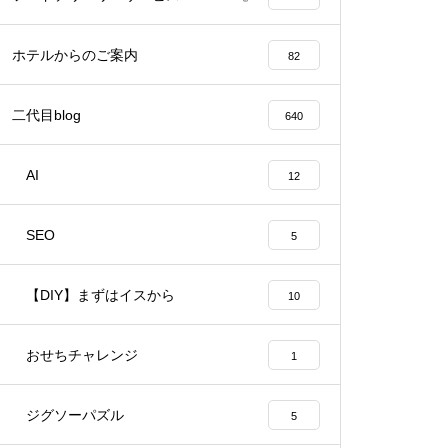
ホテルからのご案内
82
二代目blog
640
AI
12
SEO
5
【DIY】まずはイスから
10
おせちチャレンジ
1
ジグソーパズル
5