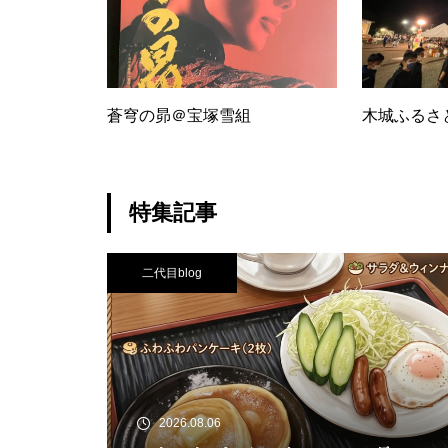
蒼穹の昴＠宝塚雪組
木城ふるさ
特集記事
二代目blog
2026.08.06