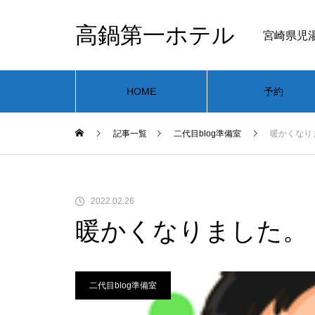
高鍋第一ホテル
宮崎県児
HOME
予約
記事一覧
二代目blog準備室
暖かくなり
2022.02.26
暖かくなりました。
二代目blog準備室