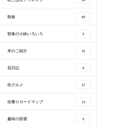
10
朝食
69
朝食の小鉢いろいろ
5
本のご紹介
10
花日記
8
街グルメ
27
街乗りロードマップ
13
趣味の部屋
5