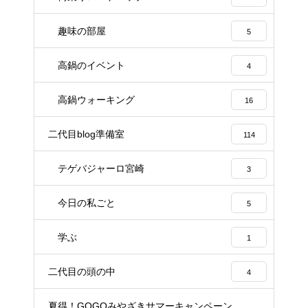
趣味の部屋
5
高鍋のイベント
4
高鍋ウォーキング
16
二代目blog準備室
114
テゲバジャーロ宮崎
3
今日の私ごと
5
学ぶ
1
二代目の頭の中
4
夏得！GOGOみやざきサマーキャンペーン