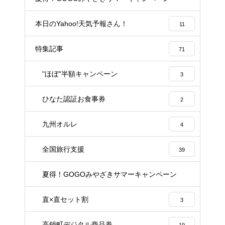
1
本日のYahoo!天気予報さん！
11
特集記事
71
"ほぼ"半額キャンペーン
3
ひなた認証お食事券
2
九州オルレ
4
全国旅行支援
39
夏得！GOGOみやざきサマーキャンペーン
6
直×直セット割
3
高鍋町デジタル商品券
19