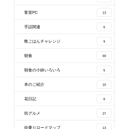
客室PC
13
手話関連
6
晩ごはんチャレンジ
9
朝食
69
朝食の小鉢いろいろ
5
本のご紹介
10
花日記
8
街グルメ
27
街乗りロードマップ
13