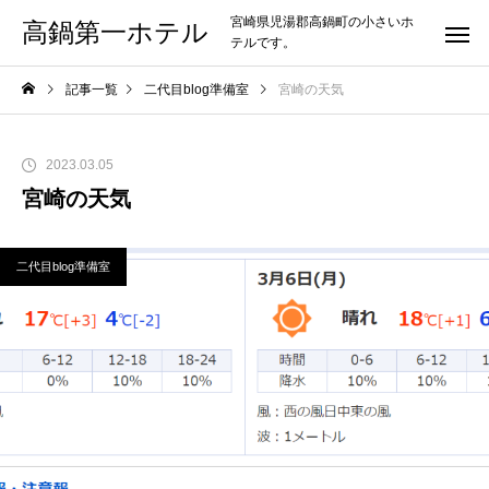
宮崎県児湯郡高鍋町の小さいホ
高鍋第一ホテル
テルです。
記事一覧
二代目blog準備室
宮崎の天気
2023.03.05
宮崎の天気
二代目blog準備室